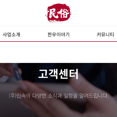
사업소개
한우이야기
커뮤니티
농장안내
부위별 특징
채용공고
사육
좋은고기 고르는 요령
민속 이야기
고객센터
시설안내
한우 등급 알기
위생안전일
도축
부분육가공
(주)민속의 다양한 소식과 일정을 알려드립니다.
MAP가공
Dar-Fresh가공